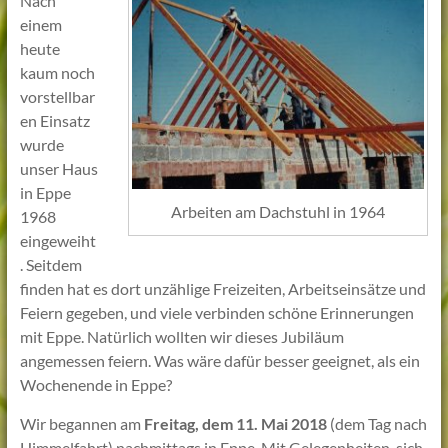
Nach
einem
heute
kaum noch
vorstellbar
en Einsatz
wurde
unser Haus
in Eppe
Arbeiten am Dachstuhl in 1964
1968
eingeweiht
. Seitdem
finden hat es dort unzählige Freizeiten, Arbeitseinsätze und
Feiern gegeben, und viele verbinden schöne Erinnerungen
mit Eppe. Natürlich wollten wir dieses Jubiläum
angemessen feiern. Was wäre dafür besser geeignet, als ein
Wochenende in Eppe?
Wir begannen am
Freitag, dem 11. Mai 2018
(dem Tag nach
Himmelfahrt) nachmittags in Eppe. Mit Gelegenheiten, sich