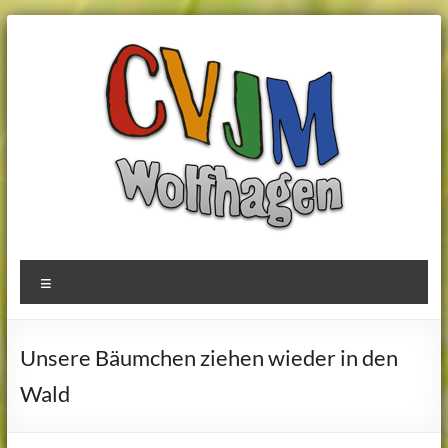
Zum
Inhalt
springen
CVJM
Menü
Wolfhagen
Unsere Bäumchen ziehen wieder in den
Wald